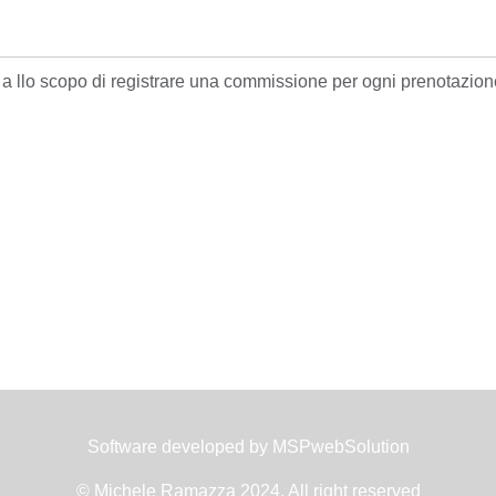
i a llo scopo di registrare una commissione per ogni prenotazione
Software developed by
MSPwebSolution
© Michele Ramazza 2024, All right reserved